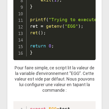
}
printf
(
"Trying to execute EGG
ret 
=
getenv
(
"EGG"
)
;
ret
(
)
;
return
0
;
}
Pour faire simple, ce script lit la valeur de
la variable d’environnement “EGG”. Cette
valeur est vide par défaut. Nous pouvons
lui configurer une valeur en tapant la
commande :
export
EGG
=
test