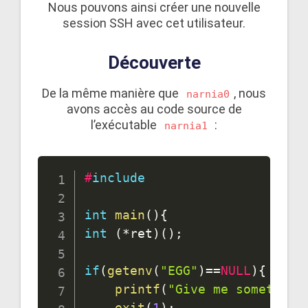
Nous pouvons ainsi créer une nouvelle
session SSH avec cet utilisateur.
Découverte
De la même manière que
, nous
narnia0
avons accès au code source de
l’exécutable
:
narnia1
#
include
int
main
(
)
{
int
(
*
ret
)
(
)
;
if
(
getenv
(
"EGG"
)
==
NULL
)
{
printf
(
"Give me something
exit
(
1
)
;