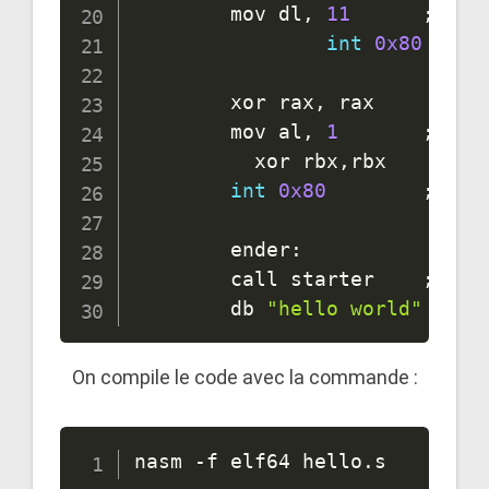
        mov dl
,
11
;
long
int
0x80
        xor rax
,
 rax     
;
on 
        mov al
,
1
;
appe
	      xor rbx
,
rbx     
;
 o
int
0x80
;
 app
        ender
:
        call starter	
;
on a
        db 
"hello world"
On compile le code avec la commande :
nasm -f elf64 hello.s