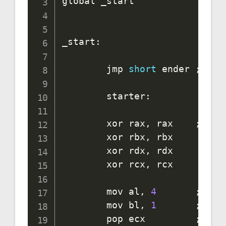
global _start

_start
:
        jmp 
short
 ender 
;
 on 
        starter
:
        xor rax
,
 rax    
;
on n
        xor rbx
,
 rbx

        xor rdx
,
 rdx

        xor rcx
,
 rcx

        mov al
,
4
;
on a
        mov bl
,
1
;
on v
        pop ecx         
;
on r