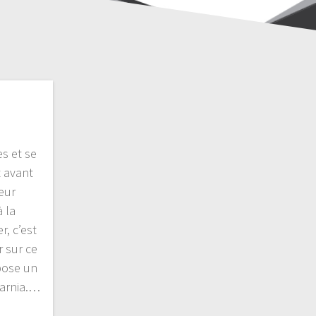
s et se
t avant
eur
 la
r, c’est
 sur ce
pose un
Narnia.…