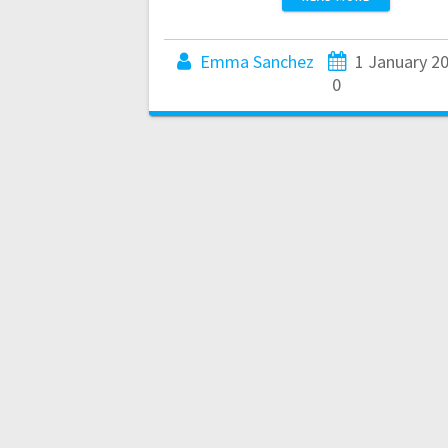
Emma Sanchez
1 January 2
0