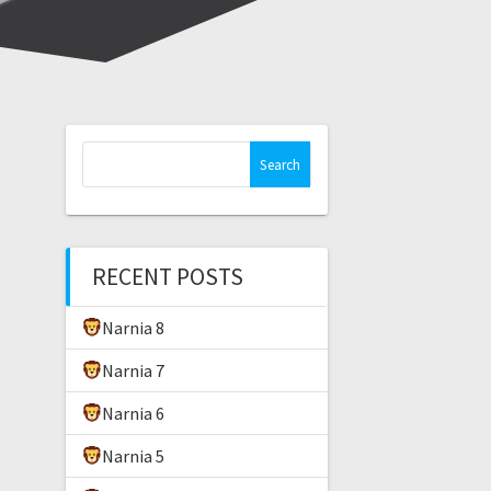
S
e
a
r
c
RECENT POSTS
h
f
Narnia 8
o
r
Narnia 7
:
Narnia 6
Narnia 5